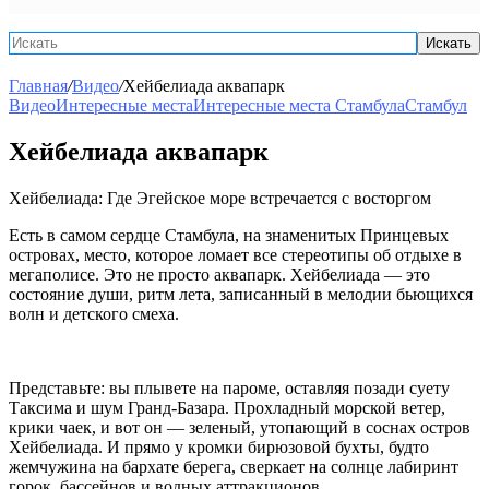
Искать
Главная
/
Видео
/
Хейбелиада аквапарк
Видео
Интересные места
Интересные места Стамбула
Стамбул
Хейбелиада аквапарк
Хейбелиада: Где Эгейское море встречается с восторгом
Есть в самом сердце Стамбула, на знаменитых Принцевых
островах, место, которое ломает все стереотипы об отдыхе в
мегаполисе. Это не просто аквапарк. Хейбелиада — это
состояние души, ритм лета, записанный в мелодии бьющихся
волн и детского смеха.
Представьте: вы плывете на пароме, оставляя позади суету
Таксима и шум Гранд-Базара. Прохладный морской ветер,
крики чаек, и вот он — зеленый, утопающий в соснах остров
Хейбелиада. И прямо у кромки бирюзовой бухты, будто
жемчужина на бархате берега, сверкает на солнце лабиринт
горок, бассейнов и водных аттракционов.