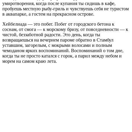
умиротворения, когда после купания ты сидишь в кафе,
пробуешь местную рыбу-гриль и чувствуешь себя не туристом
в аквапарке, а гостем на прекрасном острове.
Хейбелиада — это побег. Побег от городского бетона к
соснам, от смога — к морскому бризу, от повседневности — к
чистой, беззаботной радости. Это день, когда ты
возвращаешься на вечернем пароме обратно в Стамбул
уставшим, загорелым, с мокрыми волосами и полным
чемоданом ярких воспоминаний. Воспоминаний о том дне,
когда ты не просто катался с горок, а парил между небом и
морем на самом краю лета.