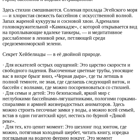
Здесь стихии смешиваются. Соленая прохлада Эгейского моря
— и хлористая свежесть бассейнов с искусственной волной.
Запах жареной кукурузы и сосновой хвои. Адреналин
головокружительной «Камикадзе», с которой открывается вид
на проплывающие вдалеке танкеры, — и медитативное
расслабление в ленивой реке, петляющей среди
средиземноморской зелени.
Секрет Хейбелиады — в её двойной природе.
· Для искателей острых ощущений: Это царство скорости и
свободного падения. Высоченные цветные трубы, уносящие
вас в вихре брызг вниз, «Черная дыра», где ты летишь в
полной темноте, не зная, где сделаешь следующий виток, и
бассейн с волнами, где можно посоревноваться со стихией.
· Для семьи и детей: Это безопасный, яркий мир с
неглубокими бассейнами-лягушатниками, пологими горками-
спиралями и армией жизнерадостных аниматоров. Здесь
можно строить песочные замки у воды, а можно всей семьей,
встав в один гигантский круг, нестись по бурной «Дикой
реке».
· Для тех, кто ценит момент: Это шезлонг под зонтом, где
можно, потягивая холодный шербет, читать книгу, изредка
поглядывая на водную феерию вокруг. Это момент