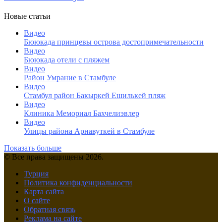
Новые статьи
Видео
Бююкада принцевы острова достопримечательности
Видео
Бююкада отели с пляжем
Видео
Район Умрание в Стамбуле
Видео
Cтамбул район Бакыркей Ешилькей пляж
Видео
Клиника Мемориал Бахчелиэвлер
Видео
Улицы района Арнавуткей в Стамбуле
Показать больше
© Все права защищены 2026.
Турция
Политика конфиденциальности
Карта сайта
О сайте
Обратная связь
Реклама на сайте