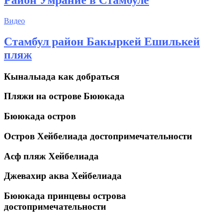
Район Умрание в Стамбуле
Видео
Cтамбул район Бакыркей Ешилькей
пляж
Кыналыада как добраться
Пляжи на острове Бююкада
Бююкада остров
Остров Хейбелиада достопримечательности
Асф пляж Хейбелиада
Джевахир аква Хейбелиада
Бююкада принцевы острова
достопримечательности