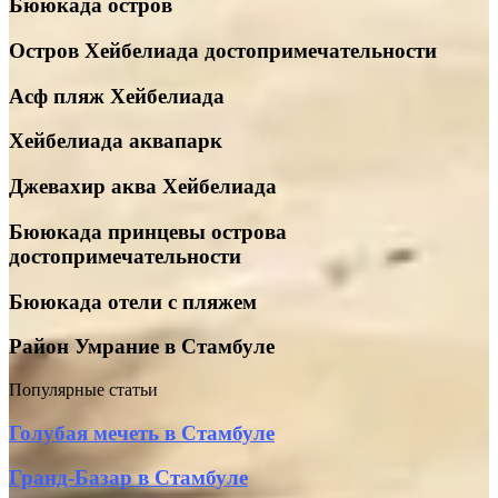
Бююкада остров
Остров Хейбелиада достопримечательности
Асф пляж Хейбелиада
Хейбелиада аквапарк
Джевахир аква Хейбелиада
Бююкада принцевы острова
достопримечательности
Бююкада отели с пляжем
Район Умрание в Стамбуле
Популярные статьи
Голубая
Голубая мечеть в Стамбуле
мечеть
в
Гранд-
Гранд-Базар в Стамбуле
Стамбуле
Базар