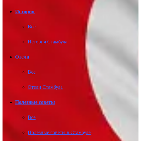
История
Все
История Стамбула
Отели
Все
Отели Стамбула
Полезные советы
Все
Полезные советы в Стамбуле