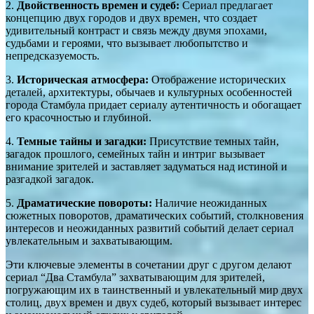
2.
Двойственность времен и судеб:
Сериал предлагает
концепцию двух городов и двух времен, что создает
удивительный контраст и связь между двумя эпохами,
судьбами и героями, что вызывает любопытство и
непредсказуемость.
3.
Историческая атмосфера:
Отображение исторических
деталей, архитектуры, обычаев и культурных особенностей
города Стамбула придает сериалу аутентичность и обогащает
его красочностью и глубиной.
4.
Темные тайны и загадки:
Присутствие темных тайн,
загадок прошлого, семейных тайн и интриг вызывает
внимание зрителей и заставляет задуматься над истиной и
разгадкой загадок.
5.
Драматические повороты:
Наличие неожиданных
сюжетных поворотов, драматических событий, столкновения
интересов и неожиданных развитий событий делает сериал
увлекательным и захватывающим.
Эти ключевые элементы в сочетании друг с другом делают
сериал “Два Стамбула” захватывающим для зрителей,
погружающим их в таинственный и увлекательный мир двух
столиц, двух времен и двух судеб, который вызывает интерес