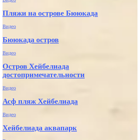
Пляжи на острове Бююкада
Видео
Бююкада остров
Видео
Остров Хейбелиада
достопримечательности
Видео
Асф пляж Хейбелиада
Видео
Хейбелиада аквапарк