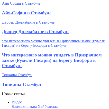
Айя-София в Стамбуле
Айя-София в Стамбуле
Дворец Долмабахче в Стамбуле
Дворец Долмабахче в Стамбуле
Что интересного можно увидеть в Призрачном замке (Румели
Гисары) на берегу Босфора в Стамбуле
Что интересного можно увидеть в Призрачном
замке (Румели Гисары) на берегу Босфора в
Стамбуле
Топкапы Стамбул
Топкапы Стамбул
Новые статьи
Видео
Джевахир аква Хейбелиада