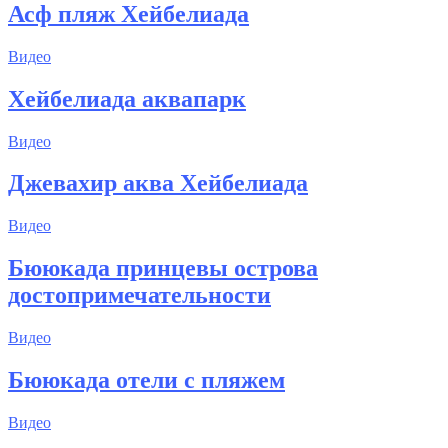
Асф пляж Хейбелиада
Видео
Хейбелиада аквапарк
Видео
Джевахир аква Хейбелиада
Видео
Бююкада принцевы острова
достопримечательности
Видео
Бююкада отели с пляжем
Видео