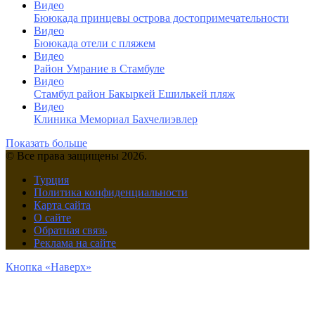
Видео
Бююкада принцевы острова достопримечательности
Видео
Бююкада отели с пляжем
Видео
Район Умрание в Стамбуле
Видео
Cтамбул район Бакыркей Ешилькей пляж
Видео
Клиника Мемориал Бахчелиэвлер
Показать больше
© Все права защищены 2026.
Турция
Политика конфиденциальности
Карта сайта
О сайте
Обратная связь
Реклама на сайте
Кнопка «Наверх»