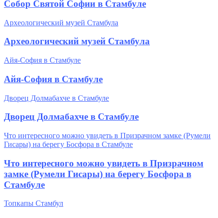
Собор Святой Софии в Стамбуле
Археологический музей Стамбула
Археологический музей Стамбула
Айя-София в Стамбуле
Айя-София в Стамбуле
Дворец Долмабахче в Стамбуле
Дворец Долмабахче в Стамбуле
Что интересного можно увидеть в Призрачном замке (Румели
Гисары) на берегу Босфора в Стамбуле
Что интересного можно увидеть в Призрачном
замке (Румели Гисары) на берегу Босфора в
Стамбуле
Топкапы Стамбул