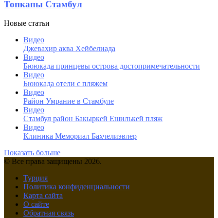
Топкапы Стамбул
Новые статьи
Видео
Джевахир аква Хейбелиада
Видео
Бююкада принцевы острова достопримечательности
Видео
Бююкада отели с пляжем
Видео
Район Умрание в Стамбуле
Видео
Cтамбул район Бакыркей Ешилькей пляж
Видео
Клиника Мемориал Бахчелиэвлер
Показать больше
© Все права защищены 2026.
Турция
Политика конфиденциальности
Карта сайта
О сайте
Обратная связь