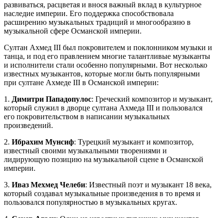
развиваться, расцветая и внося важный вклад в культурное
наследие империи. Его поддержка способствовала
расширению музыкальных традиций и многообразию в
музыкальной сфере Османской империи.
Султан Ахмед III был покровителем и поклонником музыки и
танца, и под его правлением многие талантливые музыканты
и исполнители стали особенно популярными. Вот несколько
известных музыкантов, которые могли быть популярными
при султане Ахмеде III в Османской империи:
1.
Димитри Пападопулос
: Греческий композитор и музыкант,
который служил в дворце султана Ахмеда III и пользовался
его покровительством в написании музыкальных
произведений.
2.
Ибрахим Мунсиф
: Турецкий музыкант и композитор,
известный своими музыкальными творениями и
лидирующую позицию на музыкальной сцене в Османской
империи.
3.
Иваз Мехмед Челеби
: Известный поэт и музыкант 18 века,
который создавал музыкальные произведения в то время и
пользовался популярностью в музыкальных кругах.