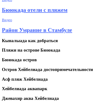
Бююкада отели с пляжем
Видео
Район Умрание в Стамбуле
Кыналыада как добраться
Пляжи на острове Бююкада
Бююкада остров
Остров Хейбелиада достопримечательности
Асф пляж Хейбелиада
Хейбелиада аквапарк
Джевахир аква Хейбелиада