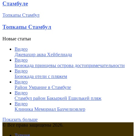
Стамбуле
Топкапы Стамбул
Топкапы Стамбул
Новые статьи
Видео
Джевахир аква Хейбелиада
Видео
Бююкада принцевы острова достопримечательности
Видео
Бююкада отели с пляжем
Видео
Район Умрание в Стамбуле
Видео
Cтамбул район Бакыркей Ешилькей пляж
Видео
Клиника Мемориал Бахчелиэвлер
Показать больше
© Все права защищены 2026.
Турция