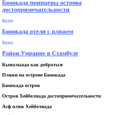
Бююкада принцевы острова
достопримечательности
Видео
Бююкада отели с пляжем
Видео
Район Умрание в Стамбуле
Кыналыада как добраться
Пляжи на острове Бююкада
Бююкада остров
Остров Хейбелиада достопримечательности
Асф пляж Хейбелиада