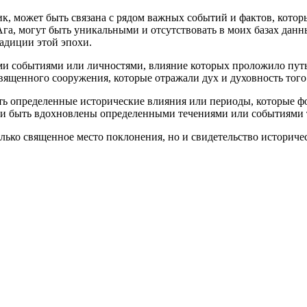
, может быть связана с рядом важных событий и фактов, которы
га, могут быть уникальными и отсутствовать в моих базах данны
адиции этой эпохи.
ми событиями или личностями, влияние которых проложило путь
вященного сооружения, которые отражали дух и духовность того
ать определенные исторические влияния или периоды, которые 
ли быть вдохновлены определенными течениями или событиями 
только священное место поклонения, но и свидетельство историче