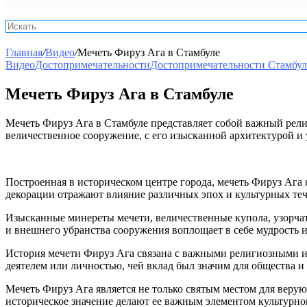
Главная
/
Видео
/
Мечеть Фируз Ага в Стамбуле
Видео
Достопримечательности
Достопримечательности Стамбул
Мечеть Фируз Ага в Стамбуле
Мечеть Фируз Ага в Стамбуле представляет собой важный рел
величественное сооружение, с его изысканной архитектурой и 
Построенная в историческом центре города, мечеть Фируз Аг
декорации отражают влияние различных эпох и культурных теч
Изысканные минереты мечети, величественные купола, узорча
и внешнего убранства сооружения воплощает в себе мудрость 
История мечети Фируз Ага связана с важными религиозными и 
деятелем или личностью, чей вклад был значим для общества и
Мечеть Фируз Ага является не только святым местом для верую
историческое значение делают ее важным элементом культурно