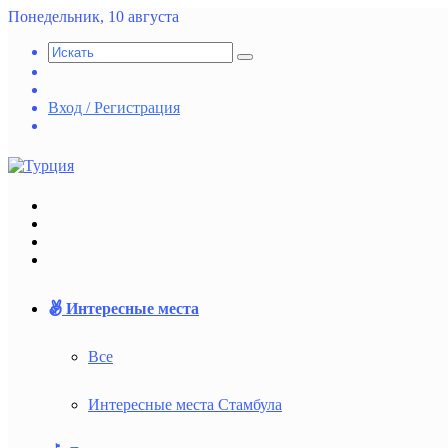
Понедельник, 10 августа
Искать
Switch
skin
Случайная
статья
Вход / Регистрация
vk.com
Меню
Искать
Switch
skin
Войти
Интересные места
Все
Интересные места Стамбула