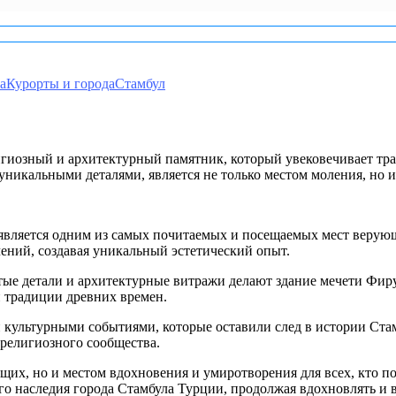
а
Курорты и города
Стамбул
игиозный и архитектурный памятник, который увековечивает тр
уникальными деталями, является не только местом моления, но 
а является одним из самых почитаемых и посещаемых мест веру
ений, создавая уникальный эстетический опыт.
тые детали и архитектурные витражи делают здание мечети Фир
и традиции древних времен.
культурными событиями, которые оставили след в истории Стам
 религиозного сообщества.
щих, но и местом вдохновения и умиротворения для всех, кто по
го наследия города Стамбула Турции, продолжая вдохновлять и