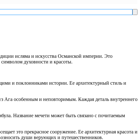
Ис
адиции исляма и искусства Османской империи. Это
и символом духовности и красоты.
ющими и поклонниками истории. Ее архитектурный стиль и
уз Ага особенным и неповторимым. Каждая деталь внутреннего
була. Название мечети может быть связано с почитаемым
сещает это прекрасное сооружение. Ее архитектурная красота и
 возносить души верующих и путешественников.