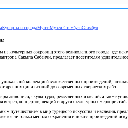
а
Курорты и города
Музеи
Музеи Стамбула
Стамбул
ле
 из культурных сокровищ этого великолепного города, где искус
антропа Сакыпа Сабанчи, предлагает посетителям удивительное
 с уникальной коллекцией художественных произведений, антикв
от древних цивилизаций до современных творческих работ.
евры живописи, скульптуры, ремесленных изделий, а также уни
я встреч, концертов, лекций и других культурных мероприятий.
ным путешествием в мир турецкого искусства и наследия, предл
ляется не только местом сохранения и показа произведений иску