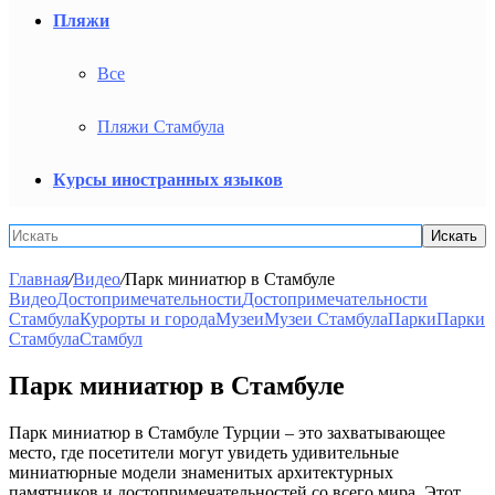
Пляжи
Все
Пляжи Стамбула
Курсы иностранных языков
Искать
Главная
/
Видео
/
Парк миниатюр в Стамбуле
Видео
Достопримечательности
Достопримечательности
Стамбула
Курорты и города
Музеи
Музеи Стамбула
Парки
Парки
Стамбула
Стамбул
Парк миниатюр в Стамбуле
Парк миниатюр в Стамбуле Турции – это захватывающее
место, где посетители могут увидеть удивительные
миниатюрные модели знаменитых архитектурных
памятников и достопримечательностей со всего мира. Этот