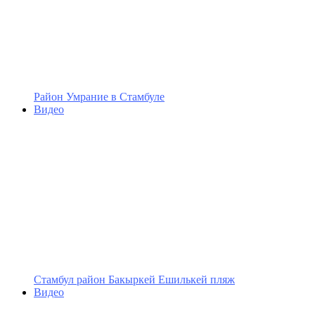
Район Умрание в Стамбуле
Видео
Cтамбул район Бакыркей Ешилькей пляж
Видео