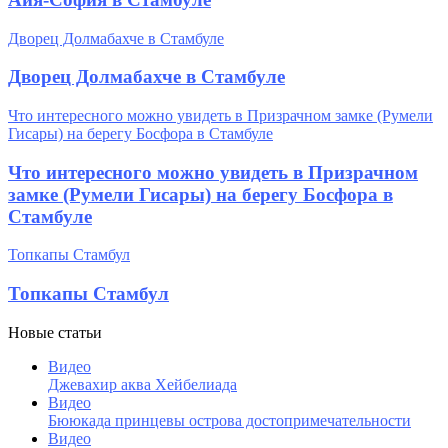
Дворец Долмабахче в Стамбуле
Дворец Долмабахче в Стамбуле
Что интересного можно увидеть в Призрачном замке (Румели
Гисары) на берегу Босфора в Стамбуле
Что интересного можно увидеть в Призрачном
замке (Румели Гисары) на берегу Босфора в
Стамбуле
Топкапы Стамбул
Топкапы Стамбул
Новые статьи
Видео
Джевахир аква Хейбелиада
Видео
Бююкада принцевы острова достопримечательности
Видео