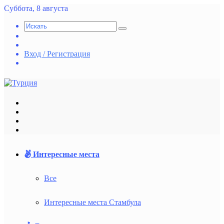
Суббота, 8 августа
Искать
Switch
skin
Случайная
статья
Вход / Регистрация
vk.com
Меню
Искать
Switch
skin
Войти
Интересные места
Все
Интересные места Стамбула