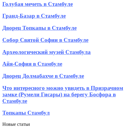
Голубая
Голубая мечеть в Стамбуле
мечеть
в
Гранд-
Гранд-Базар в Стамбуле
Стамбуле
Базар
в
Дворец
Дворец Топкапы в Стамбуле
Стамбуле
Топкапы
в
Собор
Собор Святой Софии в Стамбуле
Стамбуле
Святой
Софии
Археологический
Археологический музей Стамбула
в
музей
Стамбуле
Стамбула
Айя-
Айя-София в Стамбуле
София
в
Дворец
Дворец Долмабахче в Стамбуле
Стамбуле
Долмабахче
в
Что
Что интересного можно увидеть в Призрачном
Стамбуле
интересного
замке (Румели Гисары) на берегу Босфора в
можно
Стамбуле
увидеть
в
Топкапы
Топкапы Стамбул
Призрачном
Стамбул
замке
(Румели
Новые статьи
Гисары)