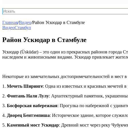
Главная
/
Видео
/
Район Ускюдар в Стамбуле
Видео
Стамбул
Район Ускюдар в Стамбуле
Ускюдар (Üsküdar) – это один из прекрасных районов города С
наследием и живописными видами. Ускюдар привлекает жителе
Некоторые из замечательных достопримечательностей и мест в
1.
Мечеть Ширинге
: Одна из известных и красивых мечетей в 
2.
Фонтань Нали Лулу
: Архитектурный памятник, украшенный
3.
Босфорская набережная
: Прогулка по набережной с удивит
4.
Дворец Беитэмпиша
: Историческое здание, которое служил
5.
Каменный мост Ускюдар
: Древний мост через реку Чубукч