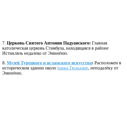
7.
Церковь Святого Антония Падуанского:
Главная
католическая церковь Стамбула, находящаяся в районе
Истикляль недалеко от Эминёню.
8.
Музей Турецкого и исламского искусства
:
Расположен в
историческом здании около
парка Гюльхане
, неподалёку от
Эминёню.