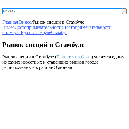
Ис
Главная
/
Видео
/
Рынок специй в Стамбуле
Видео
Достопримечательности
Достопримечательности
Стамбула
Еда в Стамбуле
Стамбул
Рынок специй в Стамбуле
Рынок специй в Стамбуле (
Египетский базар
) является одним
из самых известных и старейших рынков города,
расположенным в районе Эминёню.