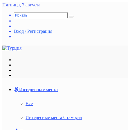
Пятница, 7 августа
Искать
Switch
skin
Случайная
статья
Вход / Регистрация
vk.com
Меню
Искать
Switch
skin
Войти
Интересные места
Все
Интересные места Стамбула