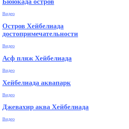
Бююкада остров
Видео
Остров Хейбелиада
достопримечательности
Видео
Асф пляж Хейбелиада
Видео
Хейбелиада аквапарк
Видео
Джевахир аква Хейбелиада
Видео