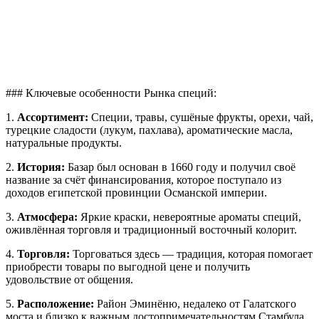
### Ключевые особенности Рынка специй:
1.
Ассортимент:
Специи, травы, сушёные фрукты, орехи, чай,
турецкие сладости (лукум, пахлава), ароматические масла,
натуральные продукты.
2.
История:
Базар был основан в 1660 году и получил своё
название за счёт финансирования, которое поступало из
доходов египетской провинции Османской империи.
3.
Атмосфера:
Яркие краски, невероятные ароматы специй,
оживлённая торговля и традиционный восточный колорит.
4.
Торговля:
Торговаться здесь — традиция, которая помогает
приобрести товары по выгодной цене и получить
удовольствие от общения.
5.
Расположение:
Район Эминёню, недалеко от Галатского
моста и близко к важным достопримечательностям Стамбула.