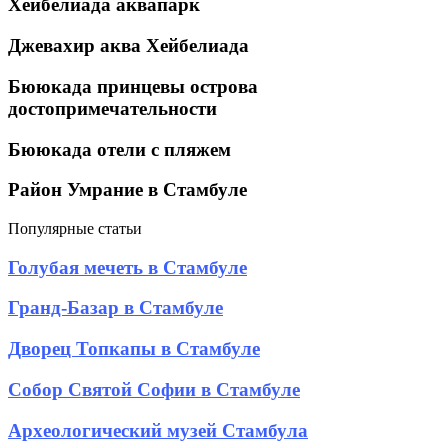
Хейбелиада аквапарк
Джевахир аква Хейбелиада
Бююкада принцевы острова
достопримечательности
Бююкада отели с пляжем
Район Умрание в Стамбуле
Популярные статьи
Голубая
Голубая мечеть в Стамбуле
мечеть
в
Гранд-
Гранд-Базар в Стамбуле
Стамбуле
Базар
в
Дворец
Дворец Топкапы в Стамбуле
Стамбуле
Топкапы
в
Собор
Собор Святой Софии в Стамбуле
Стамбуле
Святой
Софии
Археологический
Археологический музей Стамбула
в
музей