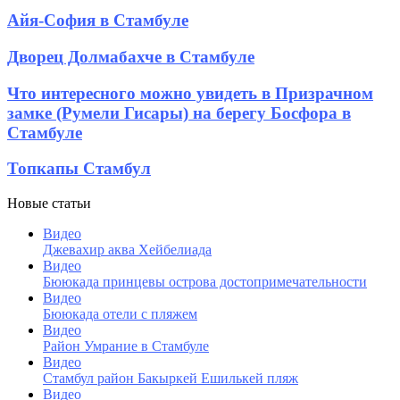
Стамбуле
Стамбула
Айя-
Айя-София в Стамбуле
София
в
Дворец
Дворец Долмабахче в Стамбуле
Стамбуле
Долмабахче
в
Что
Что интересного можно увидеть в Призрачном
Стамбуле
интересного
замке (Румели Гисары) на берегу Босфора в
можно
Стамбуле
увидеть
в
Топкапы
Топкапы Стамбул
Призрачном
Стамбул
замке
(Румели
Новые статьи
Гисары)
Видео
на
Джевахир аква Хейбелиада
берегу
Видео
Босфора
Бююкада принцевы острова достопримечательности
в
Видео
Стамбуле
Бююкада отели с пляжем
Видео
Район Умрание в Стамбуле
Видео
Cтамбул район Бакыркей Ешилькей пляж
Видео