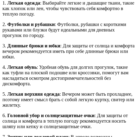
1.
Легкая одежда
: Выбирайте легкие и дышащие ткани, такие
как хлопок или лен, чтобы чувствовать себя комфортно в
теплую погоду.
2.
Футболки и рубашки
: Футболки, рубашки с короткими
рукавами или блузки будут идеальными для дневных
прогулок по городу.
3.
Длинные брюки и юбки
: Для защиты от солнца и комфорта
вечером рекомендуется иметь при себе длинные брюки или
юбки.
4.
Легкая обувь
: Удобная обувь для долгих прогулок, такие
как туфли на плоской подошве или кроссовки, помогут вам
насладиться осмотром достопримечательностей без
дискомфорта.
5.
Легкая верхняя одежда
: Вечером может быть прохладнее,
поэтому имеет смысл брать с собой легкую куртку, свитер или
жилетку.
6.
Головной убор и солнцезащитные очки
: Для защиты от
солнца и комфорта в теплую погоду рекомендуется носить
шляпу или кепку и солнцезащитные очки.
7.
Зонтик или дождевой плащ
: В апреле возможны