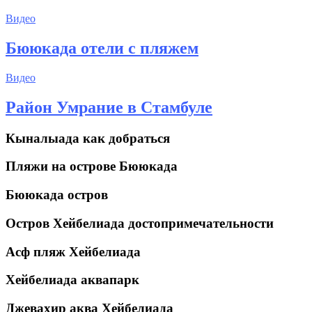
Видео
Бююкада отели с пляжем
Видео
Район Умрание в Стамбуле
Кыналыада как добраться
Пляжи на острове Бююкада
Бююкада остров
Остров Хейбелиада достопримечательности
Асф пляж Хейбелиада
Хейбелиада аквапарк
Джевахир аква Хейбелиада