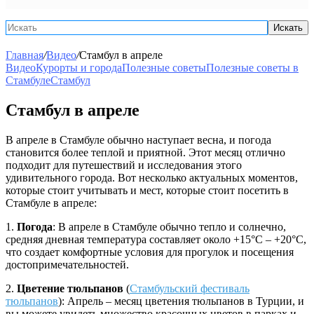
Искать
Главная
/
Видео
/
Стамбул в апреле
Видео
Курорты и города
Полезные советы
Полезные советы в
Стамбуле
Стамбул
Стамбул в апреле
В апреле в Стамбуле обычно наступает весна, и погода
становится более теплой и приятной. Этот месяц отлично
подходит для путешествий и исследования этого
удивительного города. Вот несколько актуальных моментов,
которые стоит учитывать и мест, которые стоит посетить в
Стамбуле в апреле:
1.
Погода
: В апреле в Стамбуле обычно тепло и солнечно,
средняя дневная температура составляет около +15°C – +20°C,
что создает комфортные условия для прогулок и посещения
достопримечательностей.
2.
Цветение тюльпанов
(
Стамбульский фестиваль
тюльпанов
): Апрель – месяц цветения тюльпанов в Турции, и
вы можете увидеть множество красочных цветов в парках и