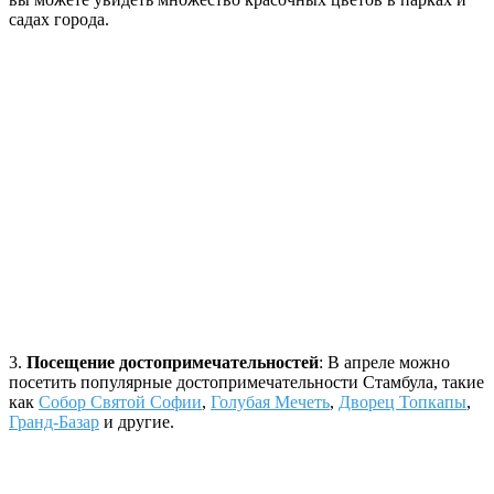
садах города.
3.
Посещение достопримечательностей
: В апреле можно
посетить популярные достопримечательности Стамбула, такие
как
Собор Святой Софии
,
Голубая Мечеть
,
Дворец Топкапы
,
Гранд-Базар
и другие.