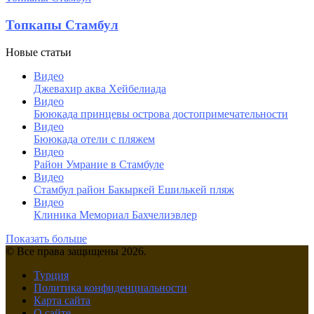
Топкапы Стамбул
Новые статьи
Видео
Джевахир аква Хейбелиада
Видео
Бююкада принцевы острова достопримечательности
Видео
Бююкада отели с пляжем
Видео
Район Умрание в Стамбуле
Видео
Cтамбул район Бакыркей Ешилькей пляж
Видео
Клиника Мемориал Бахчелиэвлер
Показать больше
© Все права защищены 2026.
Турция
Политика конфиденциальности
Карта сайта
О сайте