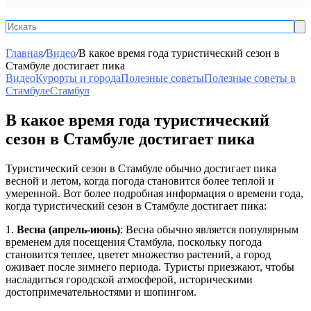
Ис
Главная
/
Видео
/
В какое время года туристический сезон в
Стамбуле достигает пика
Видео
Курорты и города
Полезные советы
Полезные советы в
Стамбуле
Стамбул
В какое время года туристический
сезон в Стамбуле достигает пика
Туристический сезон в Стамбуле обычно достигает пика
весной и летом, когда погода становится более теплой и
умеренной. Вот более подробная информация о времени года,
когда туристический сезон в Стамбуле достигает пика:
1.
Весна (апрель-июнь)
: Весна обычно является популярным
временем для посещения Стамбула, поскольку погода
становится теплее, цветет множество растений, а город
оживает после зимнего периода. Туристы приезжают, чтобы
насладиться городской атмосферой, историческими
достопримечательностями и шопингом.