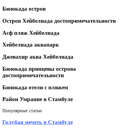
Бююкада остров
Остров Хейбелиада достопримечательности
Асф пляж Хейбелиада
Хейбелиада аквапарк
Джевахир аква Хейбелиада
Бююкада принцевы острова
достопримечательности
Бююкада отели с пляжем
Район Умрание в Стамбуле
Популярные статьи
Голубая
Голубая мечеть в Стамбуле
мечеть
в