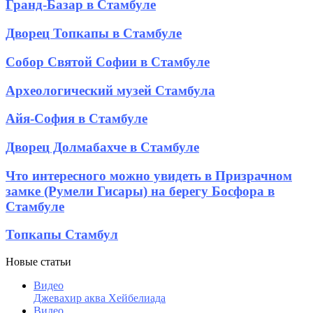
Гранд-
Гранд-Базар в Стамбуле
Стамбуле
Базар
в
Дворец
Дворец Топкапы в Стамбуле
Стамбуле
Топкапы
в
Собор
Собор Святой Софии в Стамбуле
Стамбуле
Святой
Софии
Археологический
Археологический музей Стамбула
в
музей
Стамбуле
Стамбула
Айя-
Айя-София в Стамбуле
София
в
Дворец
Дворец Долмабахче в Стамбуле
Стамбуле
Долмабахче
в
Что
Что интересного можно увидеть в Призрачном
Стамбуле
интересного
замке (Румели Гисары) на берегу Босфора в
можно
Стамбуле
увидеть
в
Топкапы
Топкапы Стамбул
Призрачном
Стамбул
замке
(Румели
Новые статьи
Гисары)
Видео
на
Джевахир аква Хейбелиада
берегу
Видео
Босфора