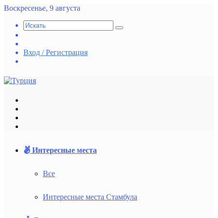
Воскресенье, 9 августа
Искать
Switch
skin
Случайная
статья
Вход / Регистрация
vk.com
Меню
Искать
Switch
skin
Войти
Интересные места
Все
Интересные места Стамбула