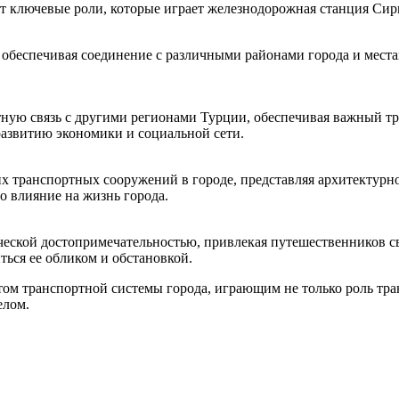
т ключевые роли, которые играет железнодорожная станция Сир
беспечивая соединение с различными районами города и местам
ую связь с другими регионами Турции, обеспечивая важный тра
развитию экономики и социальной сети.
х транспортных сооружений в городе, представляя архитектурное
о влияние на жизнь города.
еской достопримечательностью, привлекая путешественников св
ься ее обликом и обстановкой.
ом транспортной системы города, играющим не только роль тра
елом.