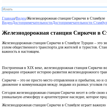
Главная
/
Видео
/
Железнодорожная станция Сиркечи в Стамбуле
Видео
Достопримечательности
Достопримечательности Стамбул
Железнодорожная станция Сиркечи в С
Железнодорожная станция Сиркечи в Стамбуле Турции – это зн
узлом общественного транспорта для жителей и туристов. Стан
важность в настоящем.
Построенная в XIX веке, железнодорожная станция Сиркечи воп
декорации отражают историю развития железнодорожного транс
Сиркечи – это не просто место отправления и прибытия, но и 
движение и коммуникация между людьми из разных уголков го
Сегодня железнодорожная станция Сиркечи несет в себе свою ис
уникальную атмосферу и архитектурное наследие, которое продо
Железнодорожная станция Сиркечи в Стамбуле играет важную р