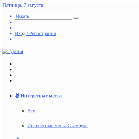
Пятница, 7 августа
Искать
Switch
skin
Случайная
статья
Вход / Регистрация
vk.com
Меню
Искать
Switch
skin
Войти
Интересные места
Все
Интересные места Стамбула