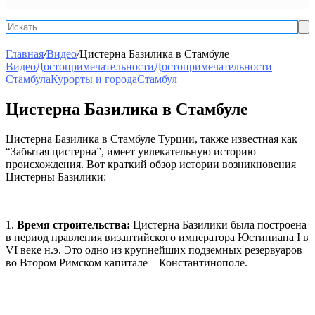
Ис
Главная
/
Видео
/
Цистерна Базилика в Стамбуле
Видео
Достопримечательности
Достопримечательности
Стамбула
Курорты и города
Стамбул
Цистерна Базилика в Стамбуле
Цистерна Базилика в Стамбуле Турции, также известная как
“Забытая цистерна”, имеет увлекательную историю
происхождения. Вот краткий обзор истории возникновения
Цистерны Базилики:
1.
Время строительства:
Цистерна Базилики была построена
в период правления византийского императора Юстиниана I в
VI веке н.э. Это одно из крупнейших подземных резервуаров
во Втором Римском капитале – Константинополе.