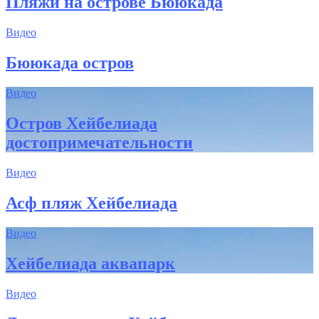
Пляжи на острове Бююкада
Видео
Бююкада остров
Видео
Остров Хейбелиада
достопримечательности
Видео
Асф пляж Хейбелиада
Видео
Хейбелиада аквапарк
Видео