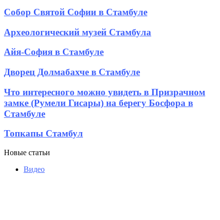
в
Собор
Собор Святой Софии в Стамбуле
Стамбуле
Святой
Софии
Археологический
Археологический музей Стамбула
в
музей
Стамбуле
Стамбула
Айя-
Айя-София в Стамбуле
София
в
Дворец
Дворец Долмабахче в Стамбуле
Стамбуле
Долмабахче
в
Что
Что интересного можно увидеть в Призрачном
Стамбуле
интересного
замке (Румели Гисары) на берегу Босфора в
можно
Стамбуле
увидеть
в
Топкапы
Топкапы Стамбул
Призрачном
Стамбул
замке
(Румели
Новые статьи
Гисары)
Видео
на
берегу
Босфора
в
Стамбуле