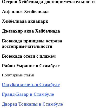
Остров Хейбелиада достопримечательности
Асф пляж Хейбелиада
Хейбелиада аквапарк
Джевахир аква Хейбелиада
Бююкада принцевы острова
достопримечательности
Бююкада отели с пляжем
Район Умрание в Стамбуле
Популярные статьи
Голубая
Голубая мечеть в Стамбуле
мечеть
в
Гранд-
Гранд-Базар в Стамбуле
Стамбуле
Базар
в
Дворец
Дворец Топкапы в Стамбуле
Стамбуле
Топкапы