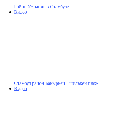
Район Умрание в Стамбуле
Видео
Cтамбул район Бакыркей Ешилькей пляж
Видео