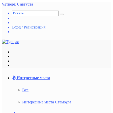
Четверг, 6 августа
Искать
Switch
skin
Случайная
статья
Вход / Регистрация
vk.com
Меню
Искать
Switch
skin
Войти
Интересные места
Все
Интересные места Стамбула