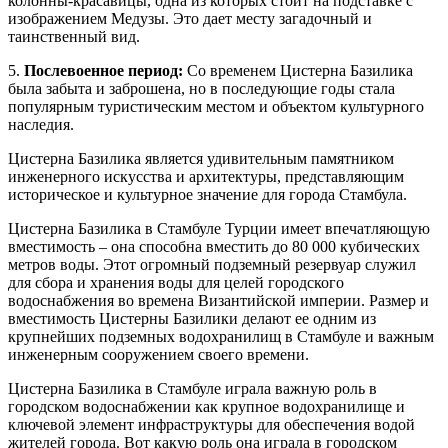
колонны-красавицы, одна из которых стоит на подставке с
изображением Медузы. Это дает месту загадочный и
таинственный вид.
5.
Послевоенное период:
Со временем Цистерна Базилика
была забыта и заброшена, но в последующие годы стала
популярным туристическим местом и объектом культурного
наследия.
Цистерна Базилика является удивительным памятником
инженерного искусства и архитектуры, представляющим
историческое и культурное значение для города Стамбула.
Цистерна Базилика в Стамбуле Турции имеет впечатляющую
вместимость – она способна вместить до 80 000 кубических
метров воды. Этот огромный подземный резервуар служил
для сбора и хранения воды для целей городского
водоснабжения во времена Византийской империи. Размер и
вместимость Цистерны Базилики делают ее одним из
крупнейших подземных водохранилищ в Стамбуле и важным
инженерным сооружением своего времени.
Цистерна Базилика в Стамбуле играла важную роль в
городском водоснабжении как крупное водохранилище и
ключевой элемент инфраструктуры для обеспечения водой
жителей города. Вот какую роль она играла в городском