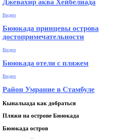
Джевахир аква Хейбелиада
Видео
Бююкада принцевы острова
достопримечательности
Видео
Бююкада отели с пляжем
Видео
Район Умрание в Стамбуле
Кыналыада как добраться
Пляжи на острове Бююкада
Бююкада остров