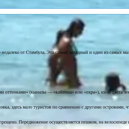
далеко от Стамбула. Это самый западный и один из самых мале
оттенками» (кыналы — «кайенна» или «охра»), из-за цвета земл
ка, здесь мало туристов по сравнению с другими островами, чт
рещено. Передвижение осуществляется пешком, на велосипеде и