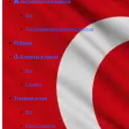
Достопримечательности
Все
Достопримечательности Стамбула
Видео
Курорты и города
Все
Стамбул
Турецкая кухня
Все
Еда в Стамбуле