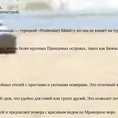
к.
итектурой.
лыада — турецкий «Penitentiary Island»), но она не влияет на т
е, чем на более крупных Принцевых островах, таких как Бююка
мейных отелей с простыми и уютными номерами. Это отличный в
срок, что удобно для семей или групп друзей. Это позволит по
й и предлагают номера с красивым видом на Мраморное море.