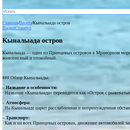
Главная
/
Видео
/
Кыналыада остров
Видео
Стамбул
Кыналыада остров
Кыналыада — один из Принцевых островов в Мраморном море не
живописный и спокойный.
### Обзор Кыналыады:
–
Название и особенности:
Название «Кыналыада» переводится как «Остров с рыжеватыми 
–
Атмосфера:
На Кыналыаде царит расслабленная и непринужденная обстанов
–
Транспорт:
Как и на всех Принцевых островах, движение автомобилей зап