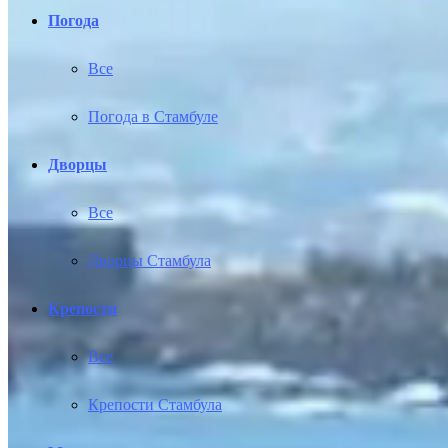
Погода
Все
Погода в Стамбуле
Дворцы
Все
Дворцы Стамбула
Крепости
Все
Крепости Стамбула