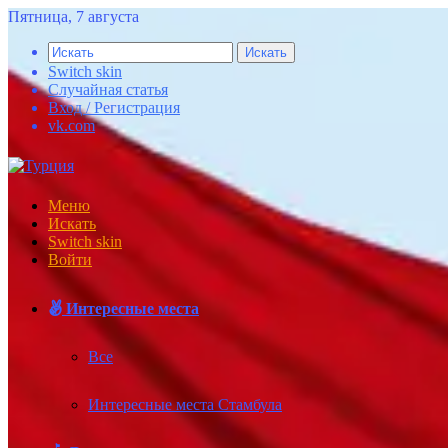
Пятница, 7 августа
Искать
Switch skin
Случайная статья
Вход / Регистрация
vk.com
Меню
Искать
Switch skin
Войти
Интересные места
Все
Интересные места Стамбула