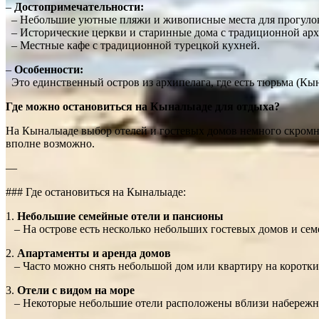
–
Достопримечательности:
– Небольшие уютные пляжи и живописные места для прогуло
– Исторические церкви и старинные дома с традиционной арх
– Местные кафе с традиционной турецкой кухней.
–
Особенности:
Это единственный остров из архипелага, где есть тюрьма (Кына
Где можно остановиться на Кыналыаде для отдыха?
На Кыналыаде выбор отелей и гостевых домов немного скромне
вполне возможно.
—
### Где остановиться на Кыналыаде:
1.
Небольшие семейные отели и пансионы
– На острове есть несколько небольших гостевых домов и се
2.
Апартаменты и аренда домов
– Часто можно снять небольшой дом или квартиру на короткий 
3.
Отели с видом на море
– Некоторые небольшие отели расположены вблизи набережно